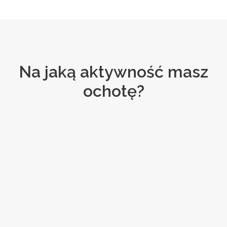
Na jaką aktywność masz
ochotę?
Przyjazne rodzinom
Rowery
ZOBACZ WSZYSTKIE WYCIECZKI
Tenis
ZOBACZ WSZYSTKIE WYCIECZKI
Trekking
ZOBACZ WSZYSTKIE WYCIECZKI
Żeglarstwo
ZOBACZ WSZYSTKIE WYCIECZKI
ZOBACZ WSZYSTKIE WYCIECZKI