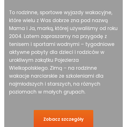
To
rodzinn
e,
sportow
e wyjazdy wakacyjne,
które wielu z Was dobrze zna pod nazwą
Mama i Ja
,
marką,
której używaliśmy
od roku
2004
.
L
atem
zapraszamy na przygodę z
tenisem i sportami wodnymi
–
tygodniowe
aktywne
pobyty
dla dzieci i rodziców w
urokliwym zakątku Pojezierza
Wielkopolskiego
. Z
imą
–
na rodzinne
wakacje
narciarskie
ze szkoleniami
dla
najmłodszych i starszych,
na różnych
poziomach
w
mał
ych
grup
ach.
Zobacz szczegóły