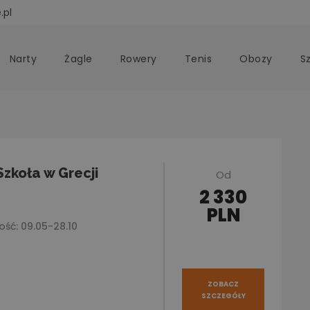
.pl
Narty
Żagle
Rowery
Tenis
Obozy
S
Szkoła w Grecji
Od
2 330
PLN
ść: 09.05-28.10
ZOBACZ
SZCZEGÓŁY