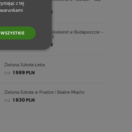
stając z tej
nauczycieli!
z warunkami
1 170 PLN
Od
Integracyjny Weekend w Budapeszcie –
 WSZYSTKIE
dla nauczycieli!
1 710 PLN
Od
Zielona Szkoła Łeba
1 599 PLN
Od
Zielona Szkoła w Pradze i Skalne Miasto
1 630 PLN
Od