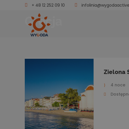
+ 48 12 252 09 10
infolinia@wygodaactive
Grecja
Zielona 
4 noce
Dostępno