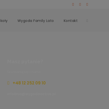
zkoły
Wygoda Family Lato
Kontakt
Masz pytanie?
Skontaktuj się z nami!
+48 12 252 09 10
infolinia@wygodaactive.pl