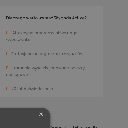
Dlaczego warto wybrać Wygoda Active?
Atrakcyjne programy aktywnego
wypoczynku
Profesjonalna organizacja wyjazdów
Starannie wyselekcjonowane obiekty
noclegowe
20 lat doświadczenia
×
LATEST TOURS
Integracyjny Weekend w Tatrach – dla