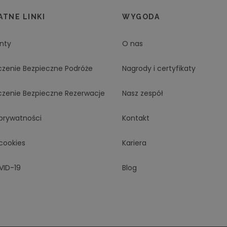
TNE LINKI
WYGODA
nty
O nas
czenie Bezpieczne Podróże
Nagrody i certyfikaty
czenie Bezpieczne Rezerwacje
Nasz zespół
 prywatności
Kontakt
 cookies
Kariera
VID-19
Blog