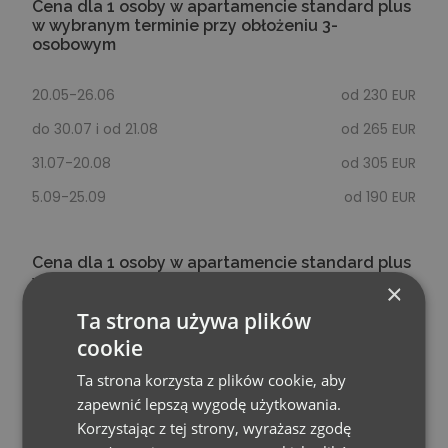
Cena dla 1 osoby w apartamencie standard plus
w wybranym terminie przy obłożeniu 3-
osobowym
20.05-26.06
od 230 EUR
do 30.07 i od 21.08
od 265 EUR
31.07-20.08
od 305 EUR
5.09-25.09
od 190 EUR
Cena dla 1 osoby w apartamencie standard plus
w wybranym terminie przy obłożeniu 4-
×
osobowym
Ta strona używa plików
cookie
20.05-26.06
od 220 EUR
Ta strona korzysta z plików cookie, aby
do 30.07 i od 21.08
od 260 EUR
zapewnić lepszą wygodę użytkowania.
31.07-20.08
od 295 EUR
Korzystając z tej strony, wyrażasz zgodę