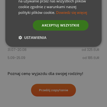
na używanie przez nas wszystkich plików
5.09-25.09
od 185 EUR
cookie zgodnie z warunkami naszej
polityki plików cookie.
Dowiedz się więcej
Cena dla 1 osoby w apartamencie sunset w
wybranym terminie przy obłożeniu 6-osobowym
AKCEPTUJ WSZYSTKIE
20.05-26.06
od 235 EUR
USTAWIENIA
do 30.07 i od 21.08
od 270 EUR
31.07-20.08
od 325 EUR
5.09-25.09
od 185 EUR
Poznaj cenę wyjazdu dla swojej rodziny!
Prześlij zapytanie