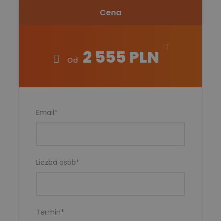
Cena
2 555 PLN
Od
Email
*
Liczba osób
*
Termin
*