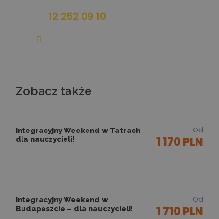
12 252 09 10
infolinia@wygodaactive.pl
Zobacz także
Od
Integracyjny Weekend w Tatrach –
1 170 PLN
dla nauczycieli!
Od
Integracyjny Weekend w
1 710 PLN
Budapeszcie – dla nauczycieli!