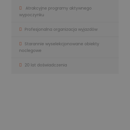
Atrakcyjne programy aktywnego
wypoczynku
Profesjonalna organizacja wyjazdów
Starannie wyselekcjonowane obiekty
noclegowe
20 lat doświadczenia
Masz pytanie?
Jesteśmy do Twojej dyspozycji!