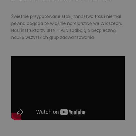
Świetnie przygotowane stoki, mnóstwo tras i niemal
pewna pogoda to właśnie narciarstwo we Włoszech.
Nasi instruktorzy SITN – PZN zadbają o bezpieczną
naukę wszystkich grup zaawansowania.