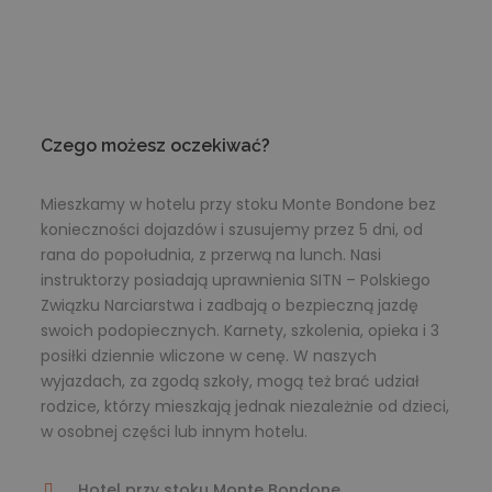
Czego możesz oczekiwać?
Mieszkamy w hotelu przy stoku
Monte B
ondone
bez
konieczności dojazdów
i szusujemy przez 5 dni, od
rana do popołudnia, z przerwą na lunch. Nasi
instruktorzy posiadają uprawnienia SITN – Polskiego
Związku Narciarstwa i zadbają o bezpieczną jazdę
swoich podopiecznych. Karnety, szkolenia, opieka i 3
posiłki dziennie wliczone w cenę. W naszych
wyjazdach, za zgodą szkoły, mogą też brać udział
rodzice, którzy mieszkają jednak niezależnie od dzieci,
w osobnej części lub innym hotelu.
Hotel przy stoku Monte Bondone