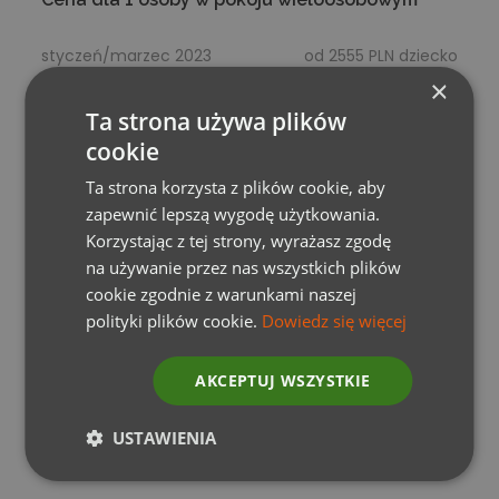
styczeń/marzec 2023
od 2555 PLN dziecko
×
Ta strona używa plików
*
Ostateczna cena zależy od przyjętej liczby
cookie
uczestników, proporcji dzieci/dorośli oraz ilości
opiekunów szkolnych i instruktorów.
Ta strona korzysta z plików cookie, aby
zapewnić lepszą wygodę użytkowania.
Korzystając z tej strony, wyrażasz zgodę
Szczegóły płatności:
na używanie przez nas wszystkich plików
Zaliczka wysokości
3
0% wpłacana jest w momencie
cookie zgodnie z warunkami naszej
rezerwacji
przelewem elektronicznym
. Dopłata na 21
polityki plików cookie.
Dowiedz się więcej
dni przed wyjazdem.
Wpłata zaliczki i dopłaty
dokonywane są w PLN.
Kwota przeliczana
jest
AKCEPTUJ WSZYSTKIE
automatycznie
z Euro na PLN
wg tabeli NBP
(sprzedaż) z dnia wpłaty.
USTAWIENIA