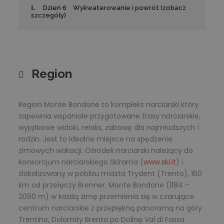
Dzień 6
Wykwaterowanie i powrót (zobacz
szczegóły)
Region
Region Monte Bondone to kompleks narciarski który
zapewnia wspaniale przygotowane trasy narciarskie,
wyjątkowe widoki, relaks, zabawę dla najmłodszych i
rodzin. Jest to idealne miejsce na spędzenie
zimowych wakacji. Ośrodek narciarski należący do
konsorcjum narciarskiego Skirama (
www.ski.it
) i
zlokalizowany w pobliżu miasta Trydent (Trento), 160
km od przełęczy Brenner. Monte Bondone (1184 –
2090 m) w każdą zimę przemienia się w czarujące
centrum narciarskie z przepiękną panoramą na góry
Trentino, Dolomity Brenta po Dolinę Val di Fassa.