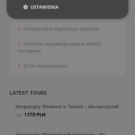
USTAWIENIA
Atrakcyjne programy aktywnego
wypoczynku
Profesjonalna organizacja wyjazdów
Starannie wyselekcjonowane obiekty
noclegowe
20 lat doświadczenia
LATEST TOURS
Integracyjny Weekend w Tatrach – dla nauczycieli!
1 170 PLN
Od
Integracyjny Weekend w Budapeszcie – dla