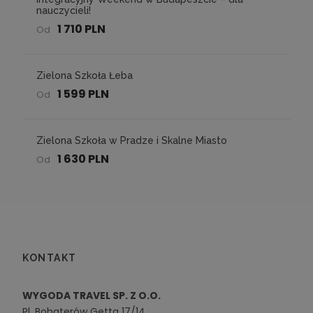
nauczycieli!
1 710 PLN
Od
Zielona Szkoła Łeba
1 599 PLN
Od
Zielona Szkoła w Pradze i Skalne Miasto
1 630 PLN
Od
KONTAKT
WYGODA TRAVEL SP. Z O.O.
Pl. Bohaterów Getta 17/14