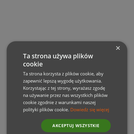
×
Masz pytanie?
Ta strona używa plików
Skontaktuj się z nami!
cookie
Ta strona korzysta z plików cookie, aby
+48 12 252 09 10
zapewnić lepszą wygodę użytkowania.
Korzystając z tej strony, wyrażasz zgodę
infolinia@wygodaactive.pl
na używanie przez nas wszystkich plików
cookie zgodnie z warunkami naszej
polityki plików cookie.
Dowiedz się więcej
AKCEPTUJ WSZYSTKIE
Dlaczego warto wybrać Wygoda Active?