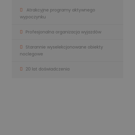
Atrakcyjne programy aktywnego
wypoczynku
Profesjonalna organizacja wyjazdów
Starannie wyselekcjonowane obiekty
noclegowe
20 lat doświadczenia
Masz pytanie?
Jesteśmy do Twojej dyspozycji!