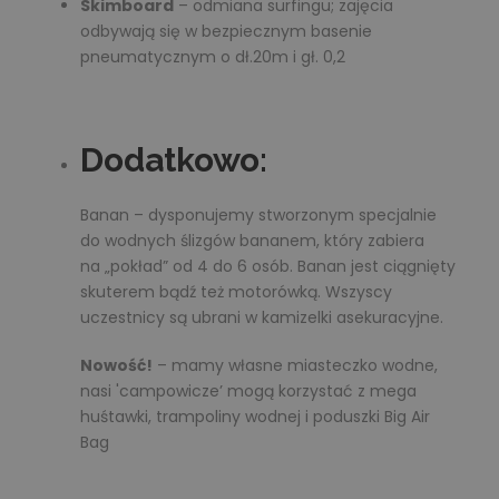
Skimboard
– odmiana surfingu; zajęcia
odbywają się w bezpiecznym basenie
pneumatycznym o dł.20m i gł. 0,2
Dodatkowo:
Banan – dysponujemy stworzonym specjalnie
do wodnych ślizgów bananem, który zabiera
na „pokład” od 4 do 6 osób. Banan jest ciągnięty
skuterem bądź też motorówką. Wszyscy
uczestnicy są ubrani w kamizelki asekuracyjne.
Nowość!
– mamy własne miasteczko wodne,
nasi 'campowicze’ mogą korzystać z mega
huśtawki, trampoliny wodnej i poduszki Big Air
Bag