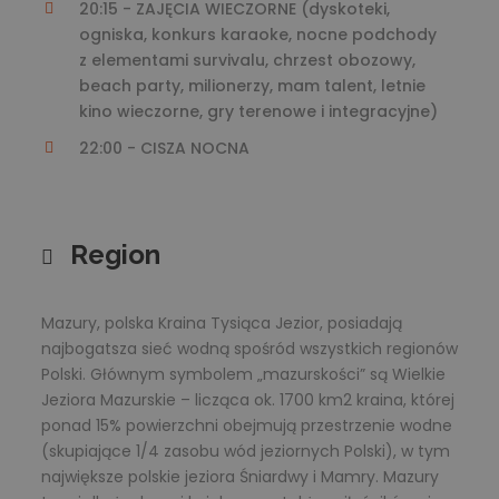
20:15 - ZAJĘCIA WIECZORNE (dyskoteki,
ogniska, konkurs karaoke, nocne podchody
z elementami survivalu, chrzest obozowy,
beach party, milionerzy, mam talent, letnie
kino wieczorne, gry terenowe i integracyjne)
22:00 - CISZA NOCNA
Region
Mazury, polska Kraina Tysiąca Jezior, posiadają
najbogatsza sieć wodną spośród wszystkich regionów
Polski. Głównym symbolem „mazurskości” są Wielkie
Jeziora Mazurskie – licząca ok. 1700 km2 kraina, której
ponad 15% powierzchni obejmują przestrzenie wodne
(skupiające 1/4 zasobu wód jeziornych Polski), w tym
największe polskie jeziora Śniardwy i Mamry. Mazury