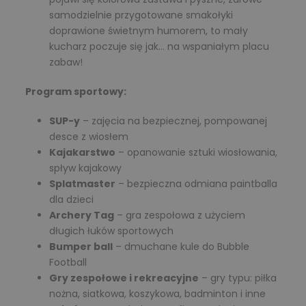
samodzielnie przygotowane smakołyki
doprawione świetnym humorem, to mały
kucharz poczuje się jak… na wspaniałym placu
zabaw!
Program sportowy:
SUP-y
– zajęcia na bezpiecznej, pompowanej
desce z wiosłem
Kajakarstwo
– opanowanie sztuki wiosłowania,
spływ kajakowy
Splatmaster
– bezpieczna odmiana paintballa
dla dzieci
Archery Tag
– gra zespołowa z użyciem
długich łuków sportowych
Bumper ball
– dmuchane kule do Bubble
Football
Gry zespołowe i rekreacyjne
– gry typu: piłka
nożna, siatkowa, koszykowa, badminton i inne