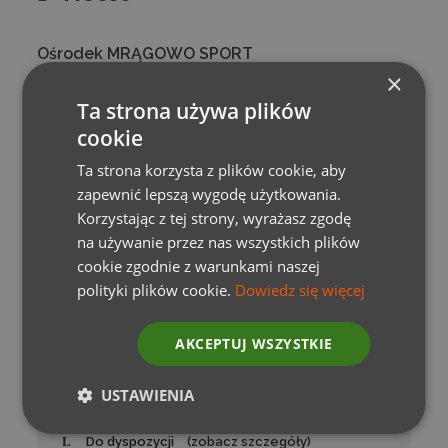
Ośrodek MRĄGOWO SPORT
×
Ta strona używa plików
cookie
Ośrodek
MRĄGOWO SPORT
leży na 8 hektarowym
terenie. Uczestnicy Campów będą mieszkać w
Ta strona korzysta z plików cookie, aby
Pawilonie Cyranka w pokojach 4-7 os. Wokół obiektu
zapewnić lepszą wygodę użytkowania.
szeroko rozwinięta infrastruktura sportowa i
Korzystając z tej strony, wyrażasz zgodę
rekreacyjna: plaża, pomost, kąpielisko, 3 korty
na używanie przez nas wszystkich plików
tenisowe, ścianka tenisowa, boiska do gry w piłkę
cookie zgodnie z warunkami naszej
nożną, koszykówkę i siatkówkę, sala do tańca, sala
polityki plików cookie.
Dowiedz się więcej
konferencyjna.
AKCEPTUJ WSZYSTKIE
Położenie
(zobacz szczegóły)
USTAWIENIA
Do dyspozycji
(zobacz szczegóły)