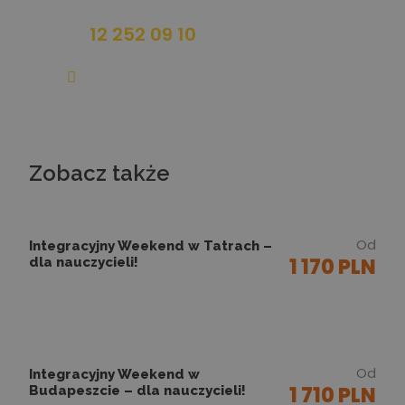
12 252 09 10
infolinia@wygodaactive.pl
Zobacz także
Od
Integracyjny Weekend w Tatrach –
1 170 PLN
dla nauczycieli!
Od
Integracyjny Weekend w
1 710 PLN
Budapeszcie – dla nauczycieli!