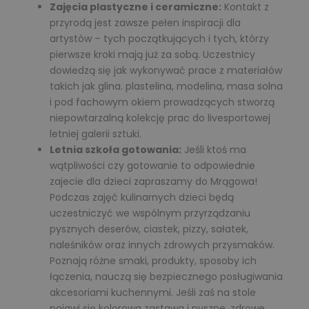
Zajęcia plastyczne i ceramiczne:
Kontakt z
przyrodą jest zawsze pełen inspiracji dla
artystów – tych początkujących i tych, którzy
pierwsze kroki mają już za sobą. Uczestnicy
dowiedzą się jak wykonywać prace z materiałów
takich jak glina. plastelina, modelina, masa solna
i pod fachowym okiem prowadzących stworzą
niepowtarzalną kolekcję prac do livesportowej
letniej galerii sztuki.
Letnia szkoła gotowania:
Jeśli ktoś ma
wątpliwości czy gotowanie to odpowiednie
zajecie dla dzieci zapraszamy do Mrągowa!
Podczas zajęć kulinarnych dzieci będą
uczestniczyć we wspólnym przyrządzaniu
pysznych deserów, ciastek, pizzy, sałatek,
naleśników oraz innych zdrowych przysmaków.
Poznają różne smaki, produkty, sposoby ich
łączenia, nauczą się bezpiecznego posługiwania
akcesoriami kuchennymi. Jeśli zaś na stole
pojawi się kolorowa zastawa i pyszne, zdrowe