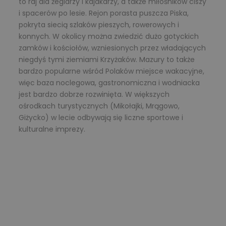
to raj dla żeglarzy i kajakarzy, a także miłośników ciszy
i spacerów po lesie. Rejon porasta puszcza Piska,
pokryta siecią szlaków pieszych, rowerowych i
konnych. W okolicy można zwiedzić dużo gotyckich
zamków i kościołów, wzniesionych przez władających
niegdyś tymi ziemiami Krzyżaków. Mazury to także
bardzo popularne wśród Polaków miejsce wakacyjne,
więc baza noclegowa, gastronomiczna i wodniacka
jest bardzo dobrze rozwinięta. W większych
ośrodkach turystycznych (Mikołajki, Mrągowo,
Giżycko) w lecie odbywają się liczne sportowe i
kulturalne imprezy.