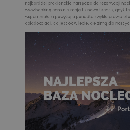
najbardziej proklienckie narzędzie do rezerwacji n
www.booking.com nie mają tu nawet sensu, gdyż ten 
wspomniałem powyżej a ponadto zwykle prawie ofer
obiadokolacji, co jest ok w lecie, ale zimą dla naszy