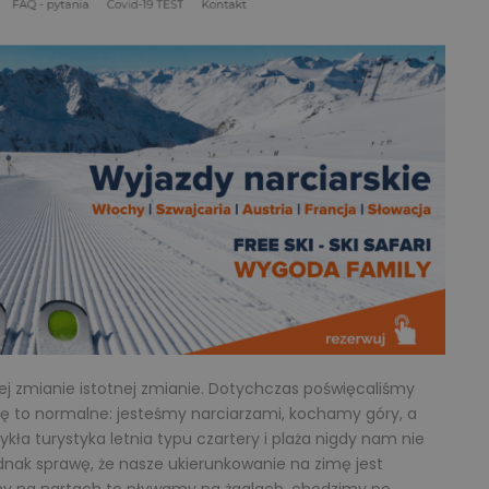
j zmianie istotnej zmianie. Dotychczas poświęcaliśmy
ę to normalne: jesteśmy narciarzami, kochamy góry, a
ła turystyka letnia typu czartery i plaża nigdy nam nie
ak sprawę, że nasze ukierunkowanie na zimę jest