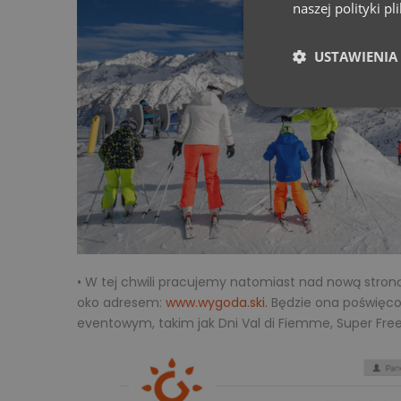
naszej polityki p
USTAWIENIA
• W tej chwili pracujemy natomiast nad nową str
oko adresem:
www.wygoda.ski.
Będzie ona poświęco
eventowym, takim jak Dni Val di Fiemme, Super Free 