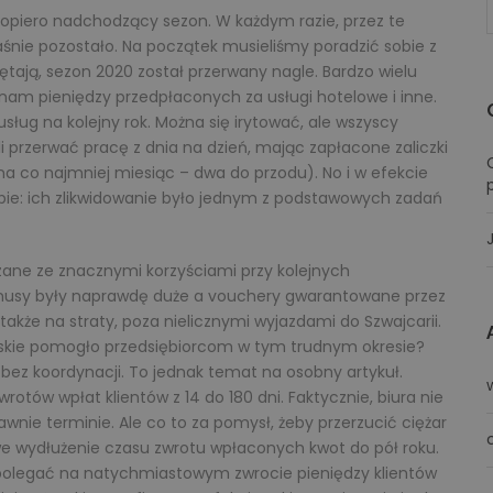
 dopiero nadchodzący sezon. W każdym razie, przez te
aśnie pozostało. Na początek musieliśmy poradzić sobie z
ają, sezon 2020 został przerwany nagle. Bardzo wielu
nam pieniędzy przedpłaconych za usługi hotelowe i inne.
ług na kolejny rok. Można się irytować, ale wszyscy
i przerwać pracę z dnia na dzień, mając zapłacone zaliczki
 co najmniej miesiąc – dwa do przodu). No i w efekcie
opie: ich zlikwidowanie było jednym z podstawowych zadań
ane ze znacznymi korzyściami przy kolejnych
bonusy były naprawdę duże a vouchery gwarantowane przez
także na straty, poza nielicznymi wyjazdami do Szwajcarii.
olskie pomogło przedsiębiorcom w tym trudnym okresie?
 bez koordynacji. To jednak temat na osobny artykuł.
tów wpłat klientów z 14 do 180 dni. Faktycznie, biura nie
nie terminie. Ale co to za pomysł, żeby przerzucić ciężar
e wydłużenie czasu zwrotu wpłaconych kwot do pół roku.
polegać na natychmiastowym zwrocie pieniędzy klientów