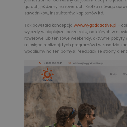
jednostronne. Od wiosny do jesieni, kiedy nie jeźd
górach, jeździmy na rowerach. Krótko mówiąc upr
zawodników, instruktorów, kapitanów itd.
Tak powstała koncepcja
www.wygodaactive.pl
– cał
wyjazdy w cieplejszej porze roku, na których w niew
rowerowe lub tenisowe weekendy, aktywne pobyty 
miesiące realizacji tych programów i w zasadzie za
wpadliśmy na ten pomysł: feedback ze strony klient