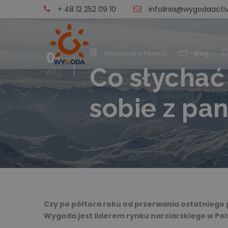
+ 48 12 252 09 10
infolinia@wygodaactiv
01
Aleksandra Plawny
Blog
Co słychać
WRZ
sobie z pa
Czy po półtora roku od przerwania ostatniego
Wygoda jest liderem rynku narciarskiego w Pol