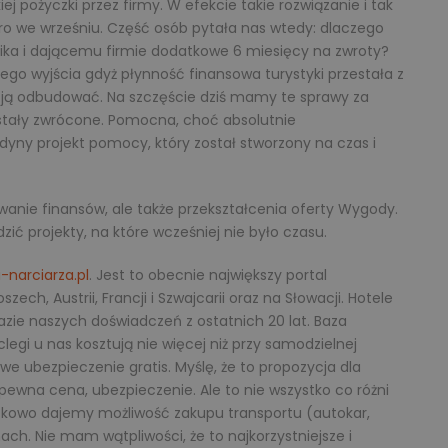
j pożyczki przez firmy. W efekcie takie rozwiązanie i tak
ero we wrześniu. Część osób pytała nas wtedy: dlaczego
ka i dającemu firmie dodatkowe 6 miesięcy na zwroty?
go wyjścia gdyż płynność finansowa turystyki przestała z
y ją odbudować. Na szczęście dziś mamy te sprawy za
ostały zwrócone. Pomocna, choć absolutnie
edyny projekt pomocy, który został stworzony na czas i
owanie finansów, ale także przekształcenia oferty Wygody.
ić projekty, na które wcześniej nie było czasu.
narciarza.pl
. Jest to obecnie największy portal
ch, Austrii, Francji i Szwajcarii oraz na Słowacji. Hotele
zie naszych doświadczeń z ostatnich 20 lat. Baza
legi u nas kosztują nie więcej niż przy samodzielnej
 ubezpieczenie gratis. Myślę, że to propozycja dla
 pewna cena, ubezpieczenie. Ale to nie wszystko co różni
atkowo dajemy możliwość zakupu transportu (autokar,
h. Nie mam wątpliwości, że to najkorzystniejsze i