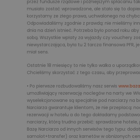
przez fundusze rządowe i późniejszym spłacaniu takie
musiało zostać wprowadzone, ale stało się to dopi
korzystamy ze złego prawa, uchwalonego na chybci
Odpowiadaliśmy zgodnie z prawdą: nie mieliśmy inne
dnia na dzień istnieć. Potrzeba było ponad roku ab
sobą. Wszystkie wpłaty za wyjazdy czy vouchery z
niewystarczająca, była tu 2 tarcza finansowa PFR, j
miał sens.
Ostatnie 18 miesięcy to nie tylko walka o uporządk
Chcieliśmy skorzystać z tego czasu, aby przeprowadz
• Po pierwsze rozbudowaliśmy nasz serwis
www.baza-
umożliwiający rezerwację noclegów na narty we Włosze
wyselekcjonowane są specjalnie pod narciarzy na ba
Narciarza gwarantuje klientom, że nie przepłacą: noc
rezerwacji w hotelu a do tego dokładamy podstawowe
narciarzy, którą trudno przebić: sprawdzone hotele,
Bazę Narciarza od innych serwisów tego typu: dod
samolot+transfer) oraz karnetów w obniżonych cenac