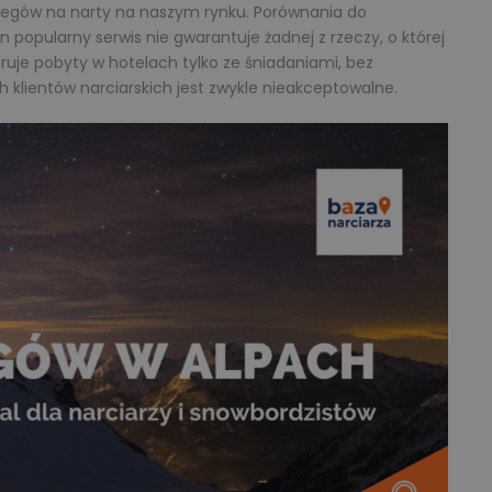
oclegów na narty na naszym rynku. Porównania do
popularny serwis nie gwarantuje żadnej z rzeczy, o której
uje pobyty w hotelach tylko ze śniadaniami, bez
ch klientów narciarskich jest zwykle nieakceptowalne.