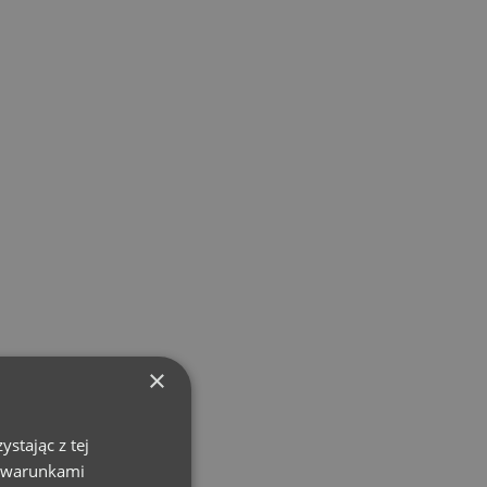
×
stając z tej
z warunkami