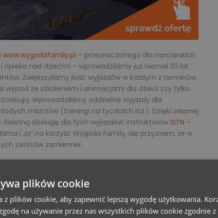
u
www.wygodafamily.pl
– przeznaczonego dla narciarskich
i opieka nad dziećmi – wprowadziliśmy już niemal 20 lat
mentów. Zwiększyliśmy ilość wyjazdów w każdym z terminów
 wyjazd ze szkoleniem i animacjami dla dzieci czy tylko
potrzebują. Wprowadziliśmy oddzielne wyjazdy dla
dych mistrzów (treningi na tyczkach itd.). Dzięki własnej
wietną obsługę dla tych wyjazdów: instruktorów
SITN –
“Mama i Ja” na korzyść Wygoda Family, ale przyznam, że w
ych zwrotów zamiennie.
żywa plików cookie
a z plików cookie, aby zapewnić lepszą wygodę użytkowania. Korzy
 zgodę na używanie przez nas wszystkich plików cookie zgodnie 