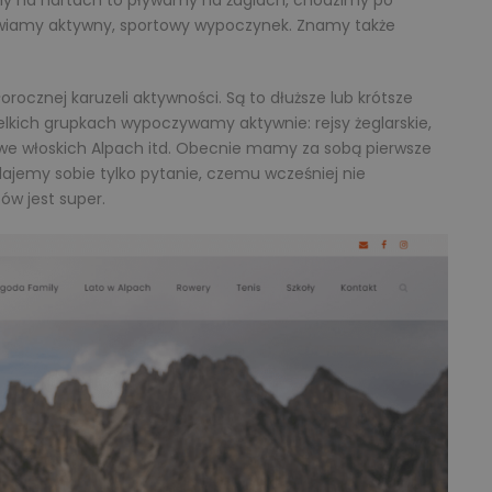
zimy na nartach to pływamy na żaglach, chodzimy po
awiamy aktywny, sportowy wypoczynek. Znamy także
orocznej karuzeli aktywności. Są to dłuższe lub krótsze
ielkich grupkach wypoczywamy aktywnie: rejsy żeglarskie,
we włoskich Alpach itd. Obecnie mamy za sobą pierwsze
dajemy sobie tylko pytanie, czemu wcześniej nie
ów jest super.