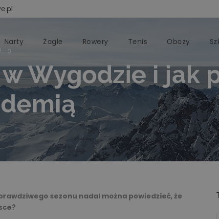
e.pl
Narty
Żagle
Rowery
Tenis
Obozy
Sz
0
 w Wygodzie i jak 
ndemią
 prawdziwego sezonu nadal można powiedzieć, że
sce?