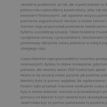
Jesteśmy przekonani, że tak, ale w pełni pokaże to
półtora roku wykonaliśmy kawał roboty, żeby tak wł
kwestiami finansowymi. Jak zapewne wszyscy pamięt
partnerów zagranicznych nie było w stanie zwrócić 
Zamiast tego proponowali przełożenie świadczenia us
byliśmy w podobnej sytuacji. Także hotelarze musiel
i podpisane umowy z pracownikami i dostawcami (na
powstawały olbrzymie zatory płatnicze w całej Eur
ubiegłego roku.
Części klientów zaproponowaliśmy vouchery powiąz
rezerwacjach. Byłoby to dobre rozwiązanie, gdyż 
państwo, ale niestety sezon 2021 trzeba było spisać 
Można w tej sytuacji zadać pytanie: jak państwo p
Niestety była to pomoc wątpliwa, źle zaplanowana i
Podam tylko przykład: marcowe wydłużenie czasu zwro
były w stanie dokonać zwrotów w przewidzianym praw
pomocy na klienta? A tym właśnie było obowiązkow
Jeżeli miała być to pomoc państwowa to powinna 