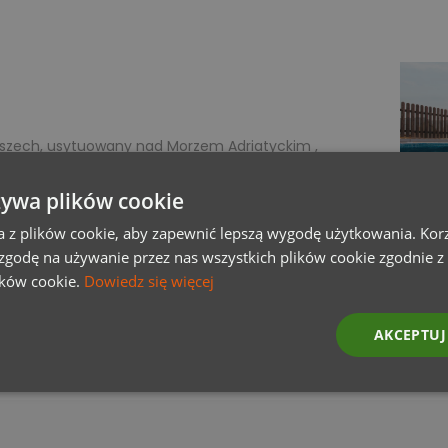
łoszech, usytuowany nad Morzem Adriatyckim ,
nastokilometrowej, piaszczystej plaży, wzdłuż
partamenty i restauracje. Wieczorem i nocą
żywa plików cookie
deptak.. Ci, którzy pragną aktywności na
a z plików cookie, aby zapewnić lepszą wygodę użytkowania. Korzy
 zgodę na używanie przez nas wszystkich plików cookie zgodnie 
lików cookie.
Dowiedz się więcej
AKCEPTUJ