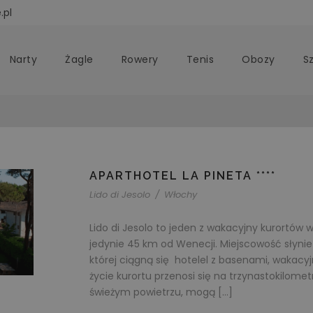
.pl
Narty
Żagle
Rowery
Tenis
Obozy
S
APARTHOTEL LA PINETA ****
Lido di Jesolo
/
Włochy
Lido di Jesolo to jeden z wakacyjny kurortó
jedynie 45 km od Wenecji. Miejscowość słynie 
której ciągną się hotelel z basenami, wakacy
życie kurortu przenosi się na trzynastokilome
świeżym powietrzu, mogą […]