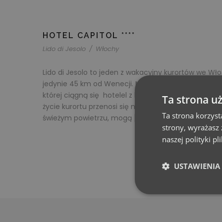
HOTEL CAPITOL ****
Lido di Jesolo
/
Włochy
Lido di Jesolo to jeden z wakacyjny kurortów we W
jedynie 45 km od Wenecji. Miejscowość słynie z pięt
której ciągną się hotelel z basenami, wakacyjne a
Ta strona u
życie kurortu przenosi się na trzynastokilometrowy 
Ta strona korzyst
świeżym powietrzu, mogą […]
strony, wyrażasz
naszej polityki p
USTAWIENIA