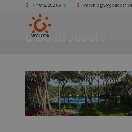
+ 48 12 252 09 10
infolinia@wygodaactive
Tag
Lido di Jesolo