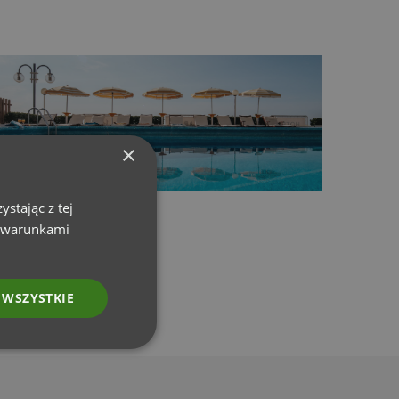
×
stając z tej
z warunkami
 WSZYSTKIE