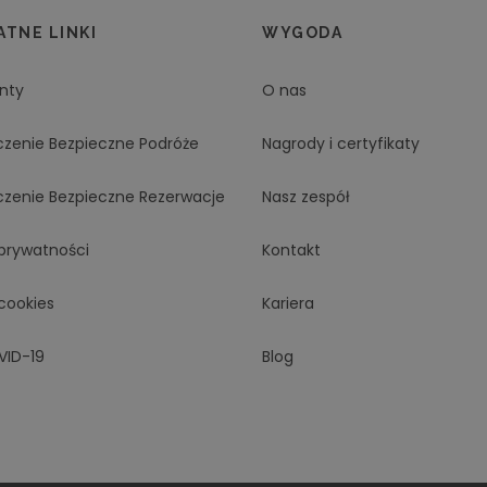
TNE LINKI
WYGODA
nty
O nas
czenie Bezpieczne Podróże
Nagrody i certyfikaty
czenie Bezpieczne Rezerwacje
Nasz zespół
 prywatności
Kontakt
 cookies
Kariera
VID-19
Blog