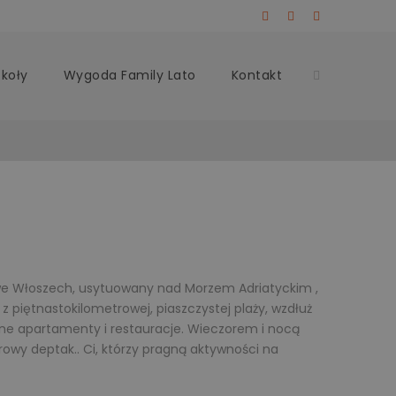
zkoły
Wygoda Family Lato
Kontakt
w we Włoszech, usytuowany nad Morzem Adriatyckim ,
z piętnastokilometrowej, piaszczystej plaży, wzdłuż
jne apartamenty i restauracje. Wieczorem i nocą
trowy deptak.. Ci, którzy pragną aktywności na