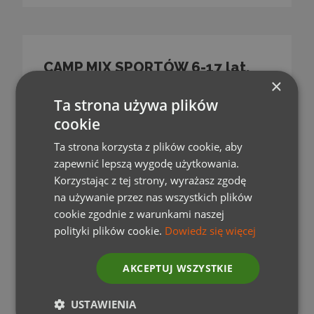
CAMP MIX SPORTÓW 6-17 lat,
×
Mrągowo
Ta strona używa plików
10 nocy
cookie
Dostępność: 28.06-17.08
Ta strona korzysta z plików cookie, aby
zapewnić lepszą wygodę użytkowania.
Od
Korzystając z tej strony, wyrażasz zgodę
2 980 PLN
na używanie przez nas wszystkich plików
cookie zgodnie z warunkami naszej
polityki plików cookie.
Dowiedz się więcej
ZOBACZ SZCZEGÓŁY
AKCEPTUJ WSZYSTKIE
USTAWIENIA