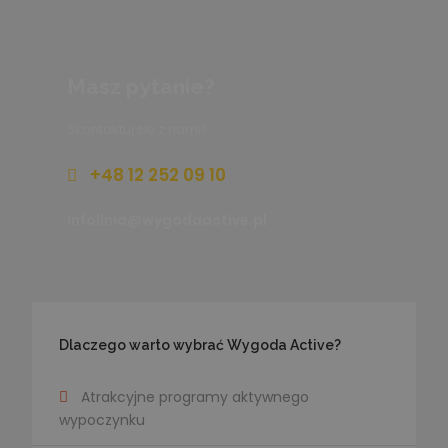
Masz pytanie?
Skontaktuj się z nami!
+48 12 252 09 10
infolinia@wygodaactive.pl
Dlaczego warto wybrać Wygoda Active?
Atrakcyjne programy aktywnego
wypoczynku