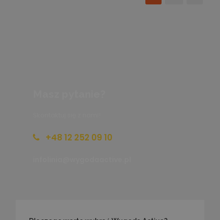
Masz pytanie?
Skontaktuj się z nami!
+48 12 252 09 10
infolinia@wygodaactive.pl