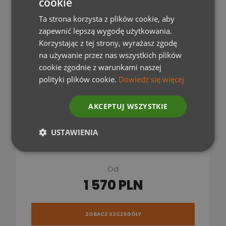
cookie
Ta strona korzysta z plików cookie, aby
Rodzinny rejs „Na północ do
zapewnić lepszą wygodę użytkowania.
końca Mazur” 16.08-23.08.2025 i
Korzystając z tej strony, wyrażasz zgodę
23.08-30.08.2025 + kurs na
na używanie przez nas wszystkich plików
patent żeglarza jachtowego
cookie zgodnie z warunkami naszej
wraz z egzaminem
polityki plików cookie.
Dowiedz się więcej
7 nocy
AKCEPTUJ WSZYSTKIE
Dostępność: 16-23.08.2025 i 23-
30.08.2025
USTAWIENIA
Od
1 570 PLN
ZOBACZ SZCZEGÓŁY